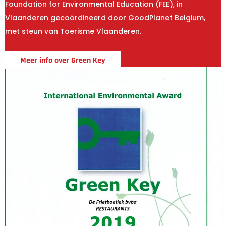
Foundation for Environmental Education (FEE), in
Vlaanderen gecoördineerd door GoodPlanet Belgium,
met steun van Toerisme Vlaanderen.
Meer info over Green Key