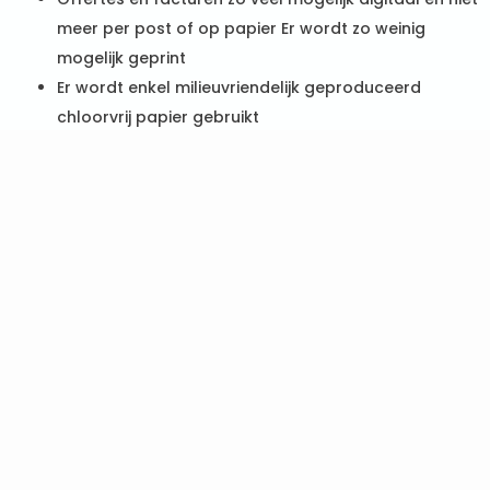
meer per post of op papier Er wordt zo weinig
mogelijk geprint
Er wordt enkel milieuvriendelijk geproduceerd
chloorvrij papier gebruikt
Zonnepanelen
Maandelijkse registratie van energie en water
Energie-efficiënte vaatwasmachines
Regenwaterrecuperatie
Strikte afvalscheiding
Gebruik van LED- en spaarlampen met
bewegingssensor
Gebruik van biologisch afbreekbare zepen en
ecovriendelijke schoonmaakproducten
Respecteren van doseringsvoorschriften wat
betreft het gebruik van schoonmaakmiddelen
Gebruik van microvezeldoekjes voor verantwoorde