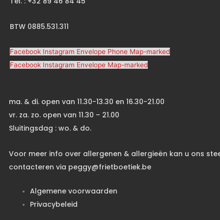
Tel. : +32 89 46 84 45
BTW 0885.531.311
Facebook
Instagram
Envelope
Phone
Map-marked
Facebook
Instagram
Envelope
Map-marked
ma. & di. open van 11.30-13.30 en 16.30-21.00
vr. za. zo. open van 11.30 – 21.00
Sluitingsdag : wo. & do.
Voor meer info over allergenen & allergieën kan u ons ste
contacteren via peggy@frietboetiek.be
Algemene voorwaarden
Privacybeleid