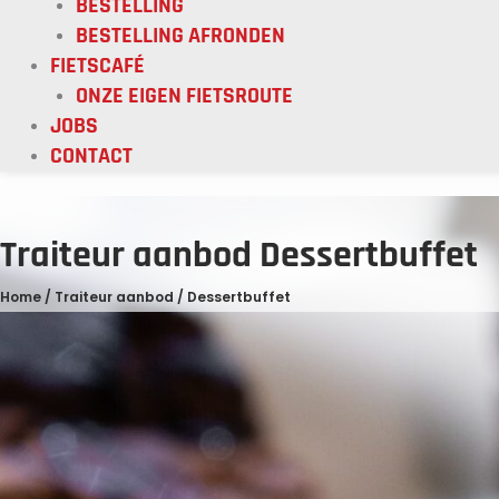
BESTELLING
BESTELLING AFRONDEN
FIETSCAFÉ
ONZE EIGEN FIETSROUTE
JOBS
CONTACT
Traiteur aanbod Dessertbuffet
Home
/
Traiteur aanbod
/ Dessertbuffet