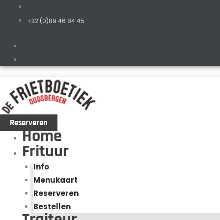
+32 (0)89 46 84 45
Reserveren
Home
Frituur
Info
Menukaart
Reserveren
Bestellen
Traiteur