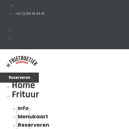
+32 (0)89 46 84 45
Reserveren
Home
Frituur
Info
Menukaart
Reserveren