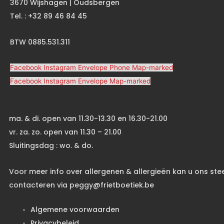
3670 Wijshagen | Oudsbergen
Tel. : +32 89 46 84 45
BTW 0885.531.311
Facebook
Instagram
Envelope
Phone
Map-marked
Facebook
Instagram
Envelope
Map-marked
ma. & di. open van 11.30-13.30 en 16.30-21.00
vr. za. zo. open van 11.30 – 21.00
Sluitingsdag : wo. & do.
Voor meer info over allergenen & allergieën kan u ons ste
contacteren via peggy@frietboetiek.be
Algemene voorwaarden
Privacybeleid