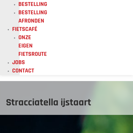
BESTELLING
BESTELLING
AFRONDEN
FIETSCAFÉ
ONZE
EIGEN
FIETSROUTE
JOBS
CONTACT
Prijsklasse:
Stracciatella
€35,00
ijstaart
Stracciatella ijstaart
tot
aantal
€48,00