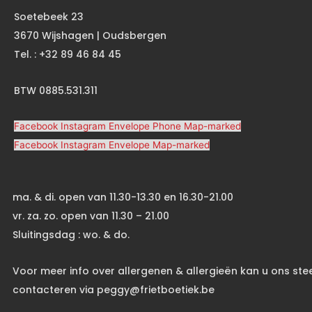
Soetebeek 23
3670 Wijshagen | Oudsbergen
Tel. : +32 89 46 84 45
BTW 0885.531.311
Facebook
Instagram
Envelope
Phone
Map-marked
Facebook
Instagram
Envelope
Map-marked
ma. & di. open van 11.30-13.30 en 16.30-21.00
vr. za. zo. open van 11.30 – 21.00
Sluitingsdag : wo. & do.
Voor meer info over allergenen & allergieën kan u ons ste
contacteren via peggy@frietboetiek.be