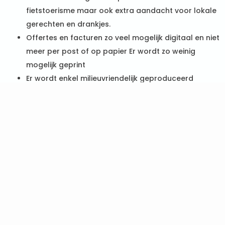
fietstoerisme maar ook extra aandacht voor lokale
gerechten en drankjes.
Offertes en facturen zo veel mogelijk digitaal en niet
meer per post of op papier Er wordt zo weinig
mogelijk geprint
Er wordt enkel milieuvriendelijk geproduceerd
chloorvrij papier gebruikt
Zonnepanelen
Maandelijkse registratie van energie en water
Energie-efficiënte vaatwasmachines
Regenwaterrecuperatie
Strikte afvalscheiding
Gebruik van LED- en spaarlampen met
bewegingssensor
Gebruik van biologisch afbreekbare zepen en
ecovriendelijke schoonmaakproducten