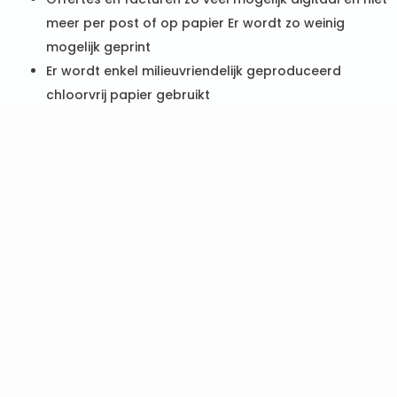
meer per post of op papier Er wordt zo weinig
mogelijk geprint
Er wordt enkel milieuvriendelijk geproduceerd
chloorvrij papier gebruikt
Zonnepanelen
Maandelijkse registratie van energie en water
Energie-efficiënte vaatwasmachines
Regenwaterrecuperatie
Strikte afvalscheiding
Gebruik van LED- en spaarlampen met
bewegingssensor
Gebruik van biologisch afbreekbare zepen en
ecovriendelijke schoonmaakproducten
Respecteren van doseringsvoorschriften wat
betreft het gebruik van schoonmaakmiddelen
Gebruik van microvezeldoekjes voor verantwoorde