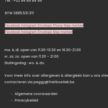
Tel. : +32 89 46 84 45
BTW 0885.531.311
Facebook
Instagram
Envelope
Phone
Map-marked
Facebook
Instagram
Envelope
Map-marked
ma. & di. open van 11.30-13.30 en 16.30-21.00
vr. za. zo. open van 11.30 – 21.00
Sluitingsdag : wo. & do.
Voor meer info over allergenen & allergieën kan u ons ste
contacteren via peggy@frietboetiek.be
Algemene voorwaarden
Privacybeleid