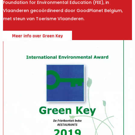
Foundation for Environmental Education (FEE), in
Vlaanderen gecoördineerd door GoodPlanet Belgium,
met steun van Toerisme Vlaanderen.
Meer info over Green Key