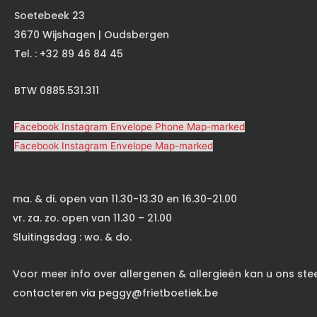
Soetebeek 23
3670 Wijshagen | Oudsbergen
Tel. : +32 89 46 84 45
BTW 0885.531.311
Facebook
Instagram
Envelope
Phone
Map-marked
Facebook
Instagram
Envelope
Map-marked
ma. & di. open van 11.30-13.30 en 16.30-21.00
vr. za. zo. open van 11.30 – 21.00
Sluitingsdag : wo. & do.
Voor meer info over allergenen & allergieën kan u ons ste
contacteren via peggy@frietboetiek.be