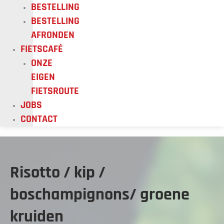
BESTELLING
BESTELLING
AFRONDEN
FIETSCAFÉ
ONZE
EIGEN
FIETSROUTE
JOBS
CONTACT
Risotto / kip /
boschampignons/ groene
kruiden