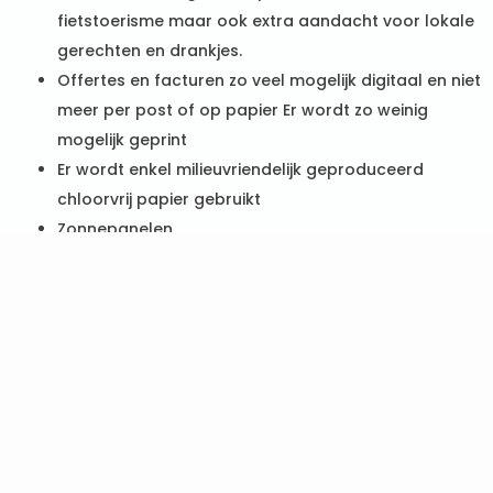
fietstoerisme maar ook extra aandacht voor lokale
gerechten en drankjes.
Offertes en facturen zo veel mogelijk digitaal en niet
meer per post of op papier Er wordt zo weinig
mogelijk geprint
Er wordt enkel milieuvriendelijk geproduceerd
chloorvrij papier gebruikt
Zonnepanelen
Maandelijkse registratie van energie en water
Energie-efficiënte vaatwasmachines
Regenwaterrecuperatie
Strikte afvalscheiding
Gebruik van LED- en spaarlampen met
bewegingssensor
Gebruik van biologisch afbreekbare zepen en
ecovriendelijke schoonmaakproducten