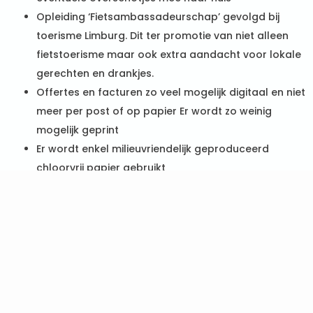
Opleiding ‘Fietsambassadeurschap’ gevolgd bij
toerisme Limburg. Dit ter promotie van niet alleen
fietstoerisme maar ook extra aandacht voor lokale
gerechten en drankjes.
Offertes en facturen zo veel mogelijk digitaal en niet
meer per post of op papier Er wordt zo weinig
mogelijk geprint
Er wordt enkel milieuvriendelijk geproduceerd
chloorvrij papier gebruikt
Zonnepanelen
Maandelijkse registratie van energie en water
Energie-efficiënte vaatwasmachines
Regenwaterrecuperatie
Strikte afvalscheiding
Gebruik van LED- en spaarlampen met
bewegingssensor