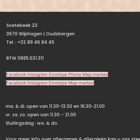
Soetebeek 23
3670 Wijshagen | Oudsbergen
Tel. : +32 89 46 84 45
BTW 0885.531.311
Facebook
Instagram
Envelope
Phone
Map-marked
Facebook
Instagram
Envelope
Map-marked
ma. & di. open van 11.30-13.30 en 16.30-21.00
vr. za. zo. open van 11.30 – 21.00
Sluitingsdag : wo. & do.
Voor meer info over allergenen & allergieën kan u ons ste