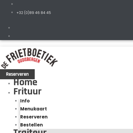
+32 (0)89 46 84 45
Reserveren
Home
Frituur
Info
Menukaart
Reserveren
Bestellen
Traiteur