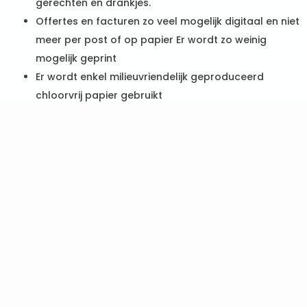
gerechten en drankjes.
Offertes en facturen zo veel mogelijk digitaal en niet
meer per post of op papier Er wordt zo weinig
mogelijk geprint
Er wordt enkel milieuvriendelijk geproduceerd
chloorvrij papier gebruikt
Zonnepanelen
Maandelijkse registratie van energie en water
Energie-efficiënte vaatwasmachines
Regenwaterrecuperatie
Strikte afvalscheiding
Gebruik van LED- en spaarlampen met
bewegingssensor
Gebruik van biologisch afbreekbare zepen en
ecovriendelijke schoonmaakproducten
Respecteren van doseringsvoorschriften wat
betreft het gebruik van schoonmaakmiddelen