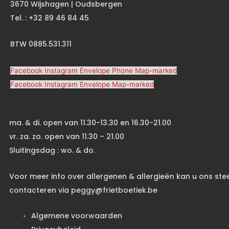
3670 Wijshagen | Oudsbergen
Tel. : +32 89 46 84 45
BTW 0885.531.311
Facebook
Instagram
Envelope
Phone
Map-marked
Facebook
Instagram
Envelope
Map-marked
ma. & di. open van 11.30-13.30 en 16.30-21.00
vr. za. zo. open van 11.30 – 21.00
Sluitingsdag : wo. & do.
Voor meer info over allergenen & allergieën kan u ons ste
contacteren via peggy@frietboetiek.be
Algemene voorwaarden