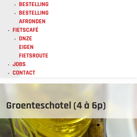
BESTELLING
BESTELLING
AFRONDEN
FIETSCAFÉ
ONZE
EIGEN
FIETSROUTE
JOBS
CONTACT
Groenteschotel
(4
Groenteschotel (4 à 6p)
à
6p)
aantal