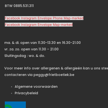
BTW 0885.531.311
Facebook
Instagram
Envelope
Phone
Map-marked
Facebook
Instagram
Envelope
Map-marked
ma. & di. open van 11.30-13.30 en 16.30-21.00
vr. za. zo. open van 11.30 – 21.00
Sluitingsdag : wo. & do.
Voor meer info over allergenen & allergieën kan u ons ste
contacteren via peggy@frietboetiek.be
Algemene voorwaarden
Privacybeleid