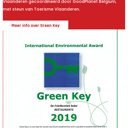
Vlaanderen gecoördineerd door GoodPlanet Belgium,
met steun van Toerisme Vlaanderen.
Meer info over Green Key