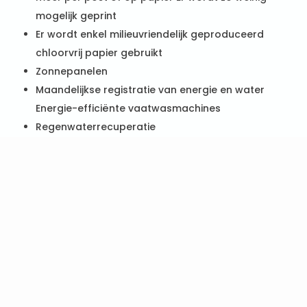
mogelijk geprint
Er wordt enkel milieuvriendelijk geproduceerd
chloorvrij papier gebruikt
Zonnepanelen
Maandelijkse registratie van energie en water
Energie-efficiënte vaatwasmachines
Regenwaterrecuperatie
Strikte afvalscheiding
Gebruik van LED- en spaarlampen met
bewegingssensor
Gebruik van biologisch afbreekbare zepen en
ecovriendelijke schoonmaakproducten
Respecteren van doseringsvoorschriften wat
betreft het gebruik van schoonmaakmiddelen
Gebruik van microvezeldoekjes voor verantwoorde
schoonmaak. Hierdoor wordt het gebruik van